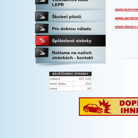
LKPR
www.purevoi
Školení pilotů
www.aerotran
www.planes.
Pro dobrou náladu
Spřátelené stránky
Reklama na našich
stránkách - kontakt
NÁVŠTĚVNÍKŮ STRÁNKY
celkem
337 128
tento týden
316
dnes
26